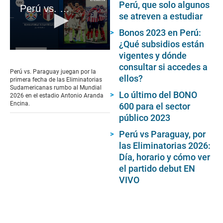
Perú, que solo algunos
Perú vs. Paraguay: horarios, apuestas y dónde ver las Eliminatorias al Mundial 2026
se atreven a estudiar
Bonos 2023 en Perú:
¿Qué subsidios están
0
vigentes y dónde
seconds
consultar si accedes a
of
Perú vs. Paraguay juegan por la
1
ellos?
primera fecha de las Eliminatorias
minute,
Sudamericanas rumbo al Mundial
24
Lo último del BONO
2026 en el estadio Antonio Aranda
seconds
Encina.
600 para el sector
público 2023
Perú vs Paraguay, por
las Eliminatorias 2026:
Día, horario y cómo ver
el partido debut EN
VIVO