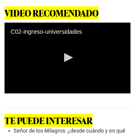
VIDEO RECOMENDADO
C02-ingreso-universidades
0
s
e
c
o
TE PUEDE INTERESAR
n
d
s
Señor de los Milagros: ¿desde cuándo y en qué
o