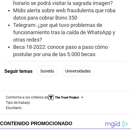
horario se podrá visitar la sagrada imagen?
f
2
Midis alerta sobre web fraudulenta que roba
m
datos para cobrar Bono 350
i
n
Telegram: ¿por qué tuvo problemas de
u
t
funcionamiento tras la caída de WhatsApp y
e
otras redes?
s
,
Beca 18-2022: conoce paso a paso cómo
8
postular por una de las 5.000 becas
s
e
c
o
Seguir temas
Sunedu
Universidades
n
d
s
Conforme a los criterios de
Tipo de trabajo:
Elucidario