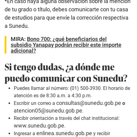
*En caso haya alguna observación sobre la mención
de tu grado o título, debes comunicarte con tu casa
de estudios para que envíe la corrección respectiva
a Sunedu.
MIRA:
Bono 700: ¿qué beneficiarios del
subsidio Yanapay podrán recibir este importe
adicional?
Si tengo dudas, ¿a dónde me
puedo comunicar con Sunedu?
Puedes llamar al número: (01) 500-3930. El horario de
atención es de 8:30 a.m. a 4:30 p.m.
consultas@sunedu.gob.pe
Escribir un correo a
o
atencion05@sunedu.gob.pe
.
Recibir orientación a través del chat institucional:
www.sunedu.gob.pe
.
enlinea.sunedu.gob.pe
Ingresar a
y recibir