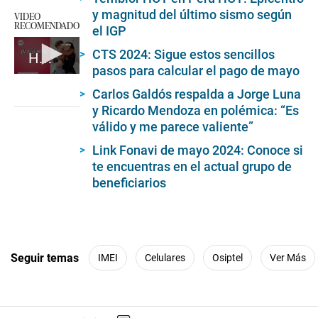
y magnitud del último sismo según
VIDEO
RECOMENDADO
el IGP
CTS 2024: Sigue estos sencillos
Historia del Día de la Madre ¿por qué se celebra?
pasos para calcular el pago de mayo
0
seconds
Carlos Galdós respalda a Jorge Luna
of
y Ricardo Mendoza en polémica: “Es
2
minutes,
válido y me parece valiente”
35
seconds
Link Fonavi de mayo 2024: Conoce si
te encuentras en el actual grupo de
beneficiarios
Seguir temas
IMEI
Celulares
Osiptel
Ver Más