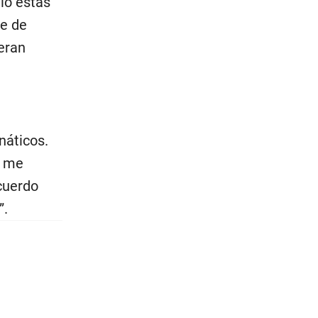
 lo estás
ue de
eran
náticos.
í me
cuerdo
”.