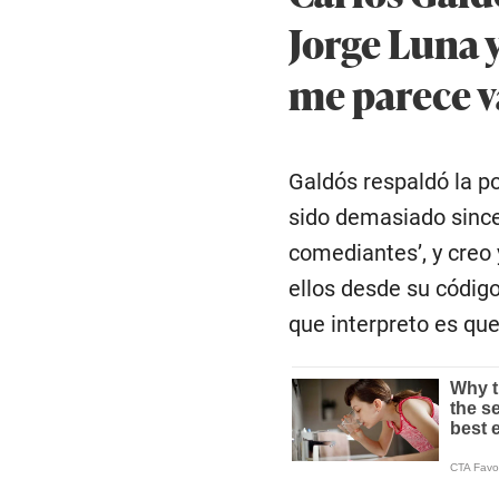
Jorge Luna 
me parece v
Galdós respaldó la po
sido demasiado sincer
comediantes’, y creo
ellos desde su código
que interpreto es qu