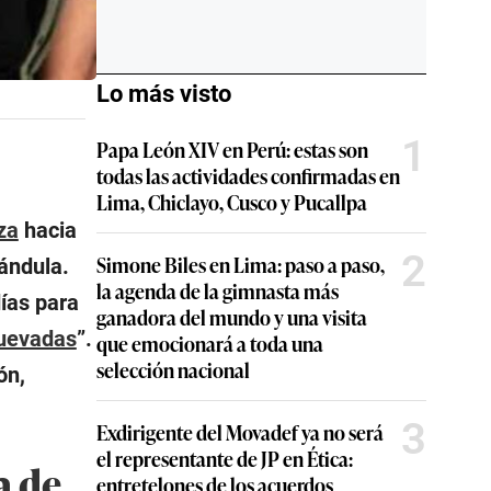
Lo más visto
1
Papa León XIV en Perú: estas son
todas las actividades confirmadas en
Lima, Chiclayo, Cusco y Pucallpa
za
hacia
2
Simone Biles en Lima: paso a paso,
ándula.
la agenda de la gimnasta más
días para
ganadora del mundo y una visita
uevadas
”.
que emocionará a toda una
selección nacional
ón,
3
Exdirigente del Movadef ya no será
el representante de JP en Ética:
a de
entretelones de los acuerdos