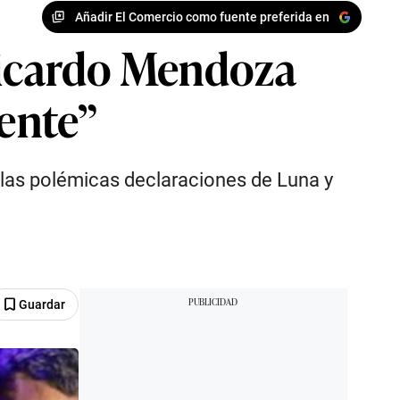
Añadir El Comercio como fuente preferida en
 Ricardo Mendoza
iente”
e las polémicas declaraciones de Luna y
Guardar