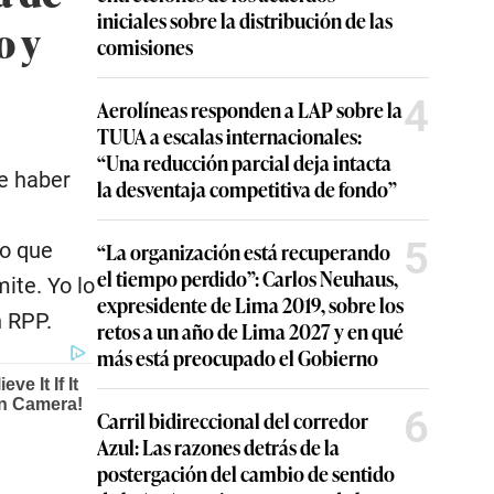
iniciales sobre la distribución de las
o y
comisiones
4
Aerolíneas responden a LAP sobre la
TUUA a escalas internacionales:
“Una reducción parcial deja intacta
ue haber
la desventaja competitiva de fondo”
5
do que
“La organización está recuperando
el tiempo perdido”: Carlos Neuhaus,
ite. Yo lo
expresidente de Lima 2019, sobre los
n RPP.
retos a un año de Lima 2027 y en qué
más está preocupado el Gobierno
6
Carril bidireccional del corredor
Azul: Las razones detrás de la
postergación del cambio de sentido