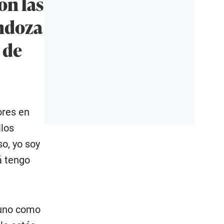
on las
ndoza
 de
ores en
llos
o, yo soy
á tengo
 uno como