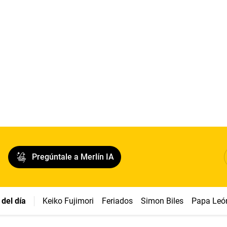
Pregúntale a Merlín IA
del día
Keiko Fujimori
Feriados
Simon Biles
Papa Leó