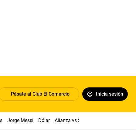
Pásate al Club El Comercio
Inicia sesión
os
Jorge Messi
Dólar
Alianza vs Sport Boys
Papa León XI