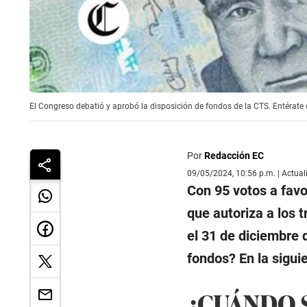
El Congreso debatió y aprobó la disposición de fondos de la CTS. Entérate 
Por
Redacción EC
09/05/2024, 10:56 p.m. | Actua
Con 95 votos a favo
que autoriza a los 
el 31 de diciembre 
fondos? En la sigui
¿CUÁNDO S