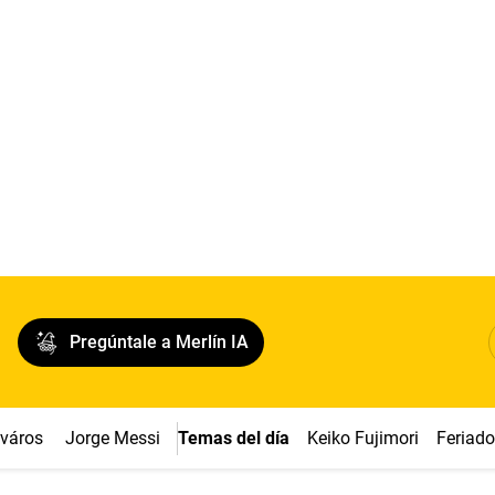
Pregúntale a Merlín IA
cváros
Jorge Messi
Temas del día
Keiko Fujimori
Feriad