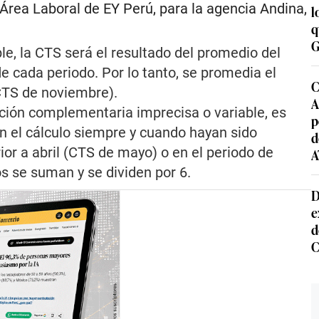
Área Laboral de EY Perú, para la agencia Andina,
l
q
G
e, la CTS será el resultado del promedio del
e cada periodo. Por lo tanto, se promedia el
C
CTS de noviembre).
A
ción complementaria imprecisa o variable, es
p
en el cálculo siempre y cuando hayan sido
d
or a abril (CTS de mayo) o en el periodo de
A
 se suman y se dividen por 6.
D
e
d
C