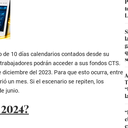
P
t
L
S
l
g
q
mo de 10 días calendarios contados desde su
s
s trabajadores podrán acceder a sus fondos CTS.
de diciembre del 2023. Para que esto ocurra, entre
A
ó un mes. Si el escenario se repiten, los
T
“
e junio.
l
 2024?
“
e
e