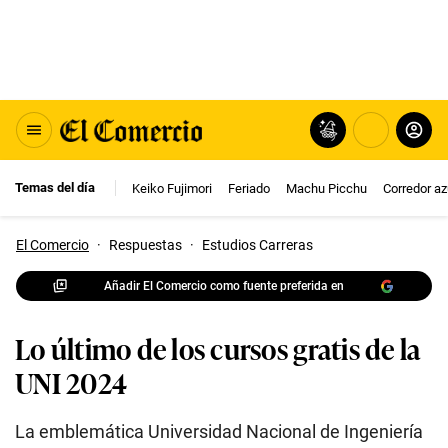
Temas del día
Keiko Fujimori
Feriado
Machu Picchu
Corredor az
El Comercio
·
Respuestas
·
Estudios Carreras
Añadir El Comercio como fuente preferida en
Lo último de los cursos gratis de la
UNI 2024
La emblemática Universidad Nacional de Ingeniería