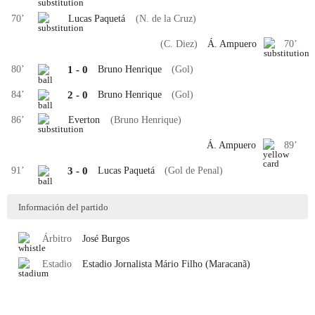
70
’
Lucas Paquetá
(N. de la Cruz)
(C. Diez)
Á. Ampuero
70
’
80
’
1
-
0
Bruno Henrique
(Gol)
84
’
2
-
0
Bruno Henrique
(Gol)
86
’
Everton
(Bruno Henrique)
Á. Ampuero
89
’
91
’
3
-
0
Lucas Paquetá
(Gol de Penal)
Información del partido
Árbitro
José
Burgos
Estadio
Estadio Jornalista Mário Filho (Maracanã)