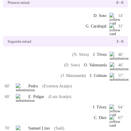
Primera mitad
0
-
0
D. Soto
14
’
G. Carabajal
31
’
Segunda mitad
3
-
0
(N. Silva)
J. Tévez
46
’
(D. Soto)
O. Valenzuela
46
’
(J. Manzaneda)
I. Colman
57
’
60
’
Pedro
(Evertton Araújo)
60
’
E. Pulgar
(Luiz Araújo)
J. Tévez
64
’
C. Diez
67
’
70
’
Samuel Lino
(Saúl)