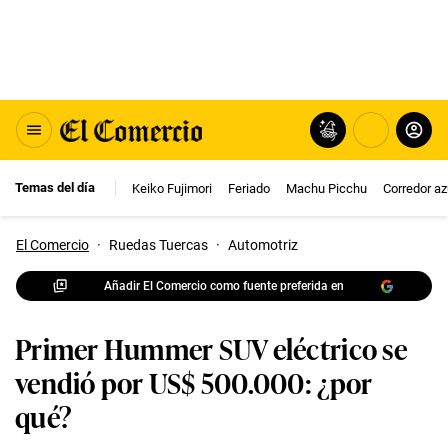
Temas del día
Keiko Fujimori
Feriado
Machu Picchu
Corredor az
El Comercio
·
Ruedas Tuercas
·
Automotriz
Añadir El Comercio como fuente preferida en
Primer Hummer SUV eléctrico se
vendió por US$ 500.000: ¿por
qué?