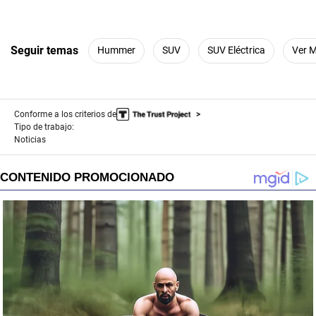
Seguir temas
Hummer
SUV
SUV Eléctrica
Ver 
Conforme a los criterios de
Tipo de trabajo:
Noticias