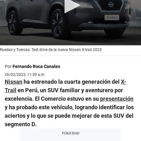
0
Ruedas y Tuercas: Test drive de la nueva Nissan X-trail 2023
seconds
of
1
Por
Fernando Roca Canales
minute,
17
26/02/2023, 11:30 a.m.
seconds
Nissan
ha estrenado la cuarta generación del
X-
Trail
en Perú, un SUV familiar y aventurero por
excelencia. El Comercio estuvo en su
presentación
y ha probado este vehículo, logrando identificar los
aciertos y lo que se puede mejorar de esta SUV del
segmento D.