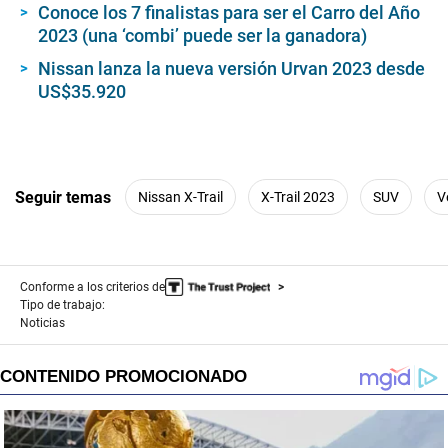
Conoce los 7 finalistas para ser el Carro del Año
2023 (una ‘combi’ puede ser la ganadora)
Nissan lanza la nueva versión Urvan 2023 desde
US$35.920
Seguir temas
Nissan X-Trail
X-Trail 2023
SUV
V
Conforme a los criterios de
Tipo de trabajo:
Noticias