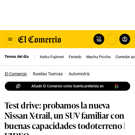
Temas del día
Keiko Fujimori
Feriado
Machu Picchu
Corredor az
El Comercio
·
Ruedas Tuercas
·
Automotriz
Añadir El Comercio como fuente preferida en
Test drive: probamos la nueva
Nissan X-trail, un SUV familiar con
buenas capacidades todoterreno |