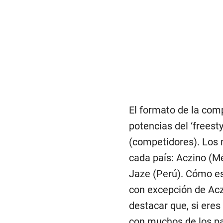
El formato de la comp
potencias del ‘freest
(competidores). Los 
cada país: Aczino (Mé
Jaze (Perú). Cómo es
con excepción de Acz
destacar que, si ere
con muchos de los pa