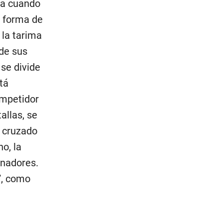
ia cuando
n forma de
 la tarima
 de sus
se divide
tá
ompetidor
allas, se
o cruzado
o, la
anadores.
”, como