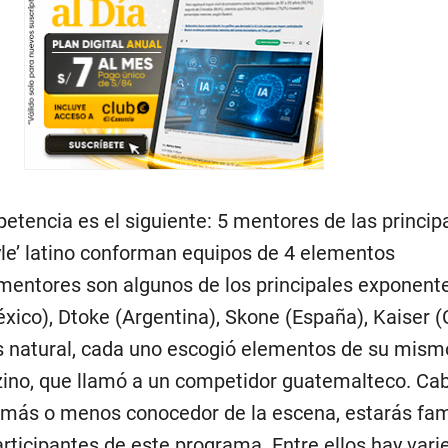
etencia es el siguiente: 5 mentores de las princip
yle’ latino conforman equipos de 4 elementos
mentores son algunos de los principales exponent
xico), Dtoke (Argentina), Skone (España), Kaiser (C
 natural, cada uno escogió elementos de su mismo
ino, que llamó a un competidor guatemalteco. Ca
s más o menos conocedor de la escena, estarás fam
rticipantes de este programa. Entre ellos hay vari