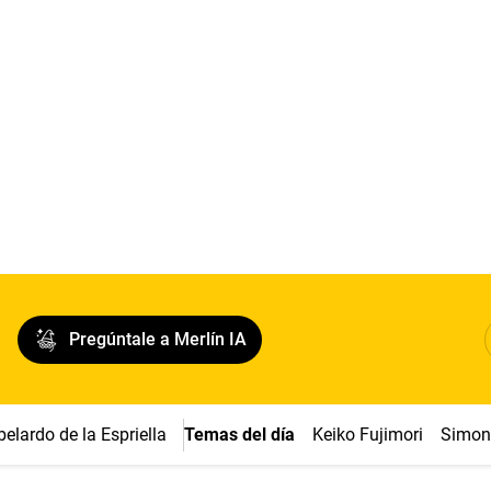
Pregúntale a Merlín IA
belardo de la Espriella
Temas del día
Keiko Fujimori
Simon 