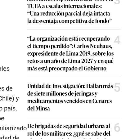
3
TUUA a escalas internacionales:
“Una reducción parcial deja intacta
la desventaja competitiva de fondo”
4
“La organización está recuperando
el tiempo perdido”: Carlos Neuhaus,
expresidente de Lima 2019, sobre los
retos a un año de Lima 2027 y en qué
más está preocupado el Gobierno
ales
5
Unidad de Investigación: Hallan más
es de
de siete millones de jeringas y
hile) y
medicamentos vencidos en Cenares
del Minsa
 país,
be
6
De brigadas de seguridad urbana al
iliarizado
rol de los militares: ¿qué se sabe del
edad de