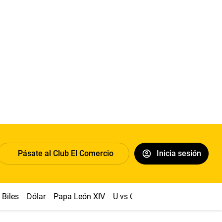
Pásate al Club El Comercio
Inicia sesión
Biles
Dólar
Papa León XIV
U vs Cristal
Congreso
Mach