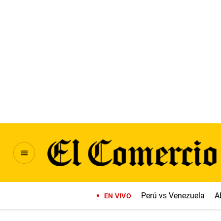
Perú vs Venezuela
A
EN VIVO