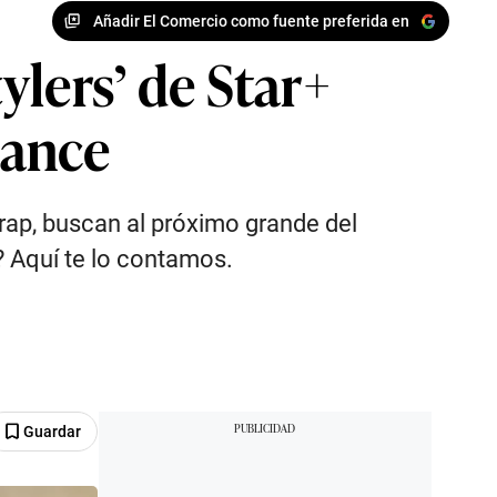
Añadir El Comercio como fuente preferida en
ylers’ de Star+
lance
 rap, buscan al próximo grande del
o? Aquí te lo contamos.
Guardar