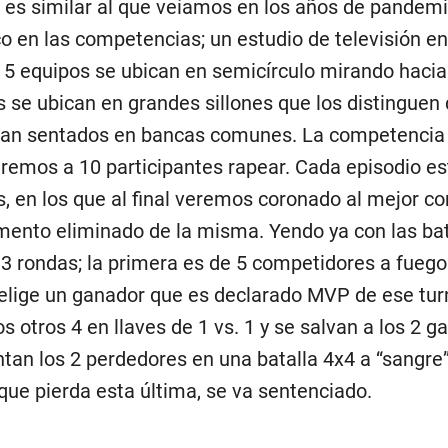
do es similar al que veíamos en los años de pandem
co en las competencias; un estudio de televisión e
s 5 equipos se ubican en semicírculo mirando hacia
 se ubican en grandes sillones que los distinguen
van sentados en bancas comunes. La competencia 
eremos a 10 participantes rapear. Cada episodio es
s, en los que al final veremos coronado al mejor c
emento eliminado de la misma. Yendo ya con las bat
e 3 rondas; la primera es de 5 competidores a fueg
 elige un ganador que es declarado MVP de ese turn
s otros 4 en llaves de 1 vs. 1 y se salvan a los 2 g
ntan los 2 perdedores en una batalla 4x4 a “sangre
 que pierda esta última, se va sentenciado.