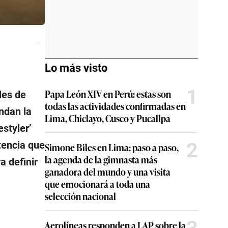
Lo más visto
1
Papa León XIV en Perú: estas son
les de
todas las actividades confirmadas en
ndan la
Lima, Chiclayo, Cusco y Pucallpa
estyler’
2
encia que
Simone Biles en Lima: paso a paso,
la agenda de la gimnasta más
a definir
ganadora del mundo y una visita
que emocionará a toda una
selección nacional
Aerolíneas responden a LAP sobre la