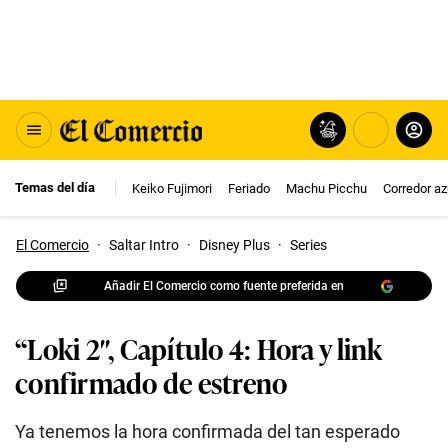
Temas del día
Keiko Fujimori
Feriado
Machu Picchu
Corredor az
El Comercio
·
Saltar Intro
·
Disney Plus
·
Series
Añadir El Comercio como fuente preferida en
“Loki 2″, Capítulo 4: Hora y link
confirmado de estreno
Ya tenemos la hora confirmada del tan esperado