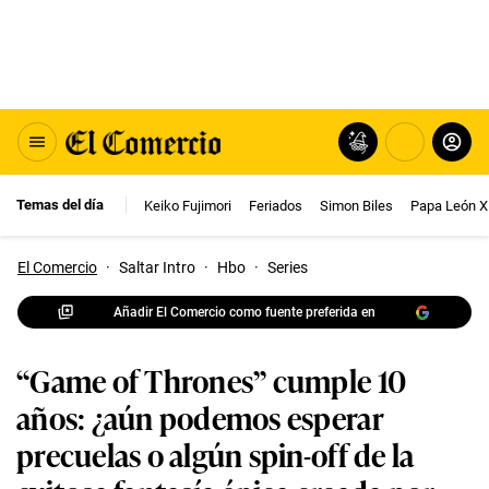
Temas del día
Keiko Fujimori
Feriados
Simon Biles
Papa León X
El Comercio
·
Saltar Intro
·
Hbo
·
Series
Añadir El Comercio como fuente preferida en
“Game of Thrones” cumple 10
años: ¿aún podemos esperar
precuelas o algún spin-off de la