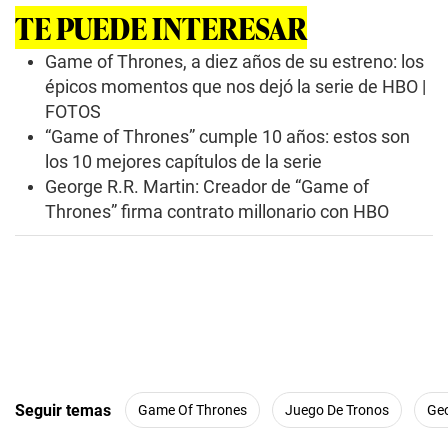
TE PUEDE INTERESAR
Game of Thrones, a diez años de su estreno: los
épicos momentos que nos dejó la serie de HBO |
FOTOS
“Game of Thrones” cumple 10 años: estos son
los 10 mejores capítulos de la serie
George R.R. Martin: Creador de “Game of
Thrones” firma contrato millonario con HBO
Seguir temas
Game Of Thrones
Juego De Tronos
Geo