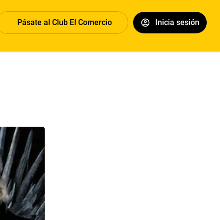
Pásate al Club El Comercio
Inicia sesión