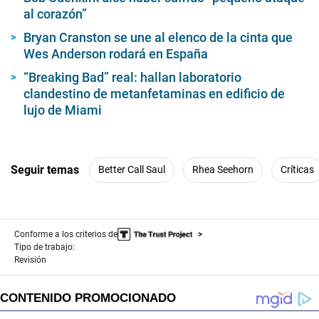
e
al corazón”
s
,
Bryan Cranston se une al elenco de la cinta que
2
Wes Anderson rodará en España
8
s
e
“Breaking Bad” real: hallan laboratorio
c
clandestino de metanfetaminas en edificio de
o
lujo de Miami
n
d
s
Seguir temas
Better Call Saul
Rhea Seehorn
Críticas
Conforme a los criterios de
Tipo de trabajo:
Revisión