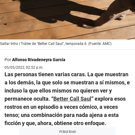
0
Saltar Intro | Tráiler de "Better Call Saul", temporada 6. (Fuente: AMC)
seconds
of
1
Por
Alfonso Rivadeneyra García
minute,
54
05/05/2022, 02:52 p.m.
seconds
Las personas tienen varias caras. La que muestran
a los demás, la que solo se muestran a sí mismos, e
incluso la que ellos mismos no quieren ver y
permanece oculta. “
Better Call Saul
” explora esos
rostros en un episodio a veces cómico, a veces
tenso; una combinación para nada ajena a esta
ficción y que, ahora, obtiene otro enfoque.