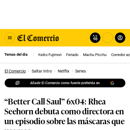
Temas del día
Keiko Fujimori
Feriado
Machu Picchu
Corredor az
El Comercio
·
Saltar Intro
·
Netflix
·
Series
Añadir El Comercio como fuente preferida en
“Better Call Saul” 6x04: Rhea
Seehorn debuta como directora en
un episodio sobre las máscaras que