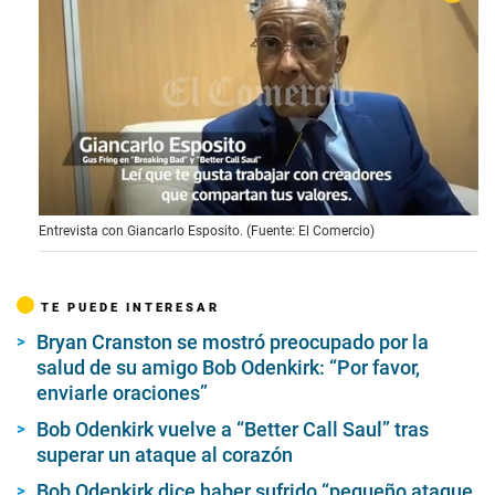
0
Entrevista con Giancarlo Esposito. (Fuente: El Comercio)
s
e
c
o
TE PUEDE INTERESAR
n
d
Bryan Cranston se mostró preocupado por la
s
o
salud de su amigo Bob Odenkirk: “Por favor,
f
enviarle oraciones”
2
m
Bob Odenkirk vuelve a “Better Call Saul” tras
i
superar un ataque al corazón
n
u
t
Bob Odenkirk dice haber sufrido “pequeño ataque