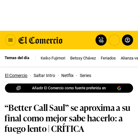
Temas del día
Keiko Fujimori
Betssy Chávez
Feriados
Alianza v
El Comercio
·
Saltar Intro
·
Netflix
·
Series
Añadir El Comercio como fuente preferida en
“Better Call Saul” se aproxima a su
final como mejor sabe hacerlo: a
fuego lento | CRÍTICA