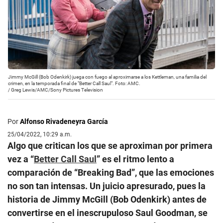
Jimmy McGill (Bob Odenkirk) juega con fuego al aproximarse a los Kettleman, una familia del
crimen, en la temporada final de "Better Call Saul". Foto: AMC.
/
Greg Lewis/AMC/Sony Pictures Television
Por
Alfonso Rivadeneyra García
25/04/2022, 10:29 a.m.
Algo que critican los que se aproximan por primera
vez a “
Better Call Saul
” es el ritmo lento a
comparación de “Breaking Bad”, que las emociones
no son tan intensas. Un juicio apresurado, pues la
historia de Jimmy McGill (Bob Odenkirk) antes de
convertirse en el inescrupuloso Saul Goodman, se