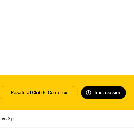
Pásate al Club El Comercio
Inicia sesión
a vs Sport Boys
Jorge Messi
Dólar
Papa León XIV
Congre