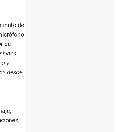
minuto de
micrófono
or de
nsiones
eo y
vos desde
naje,
aciones