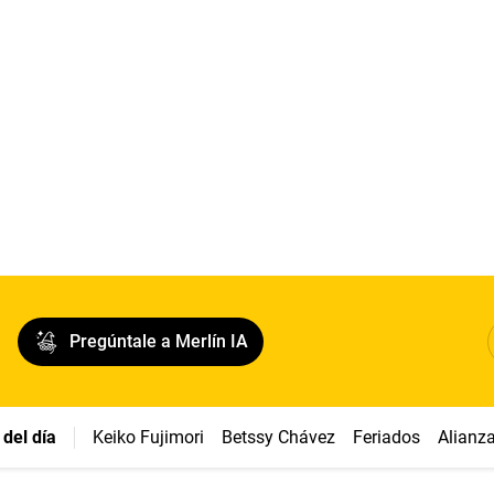
Pregúntale a Merlín IA
del día
Keiko Fujimori
Betssy Chávez
Feriados
Alianz