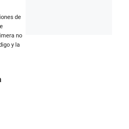
siones de
de
rimera no
igo y la
a