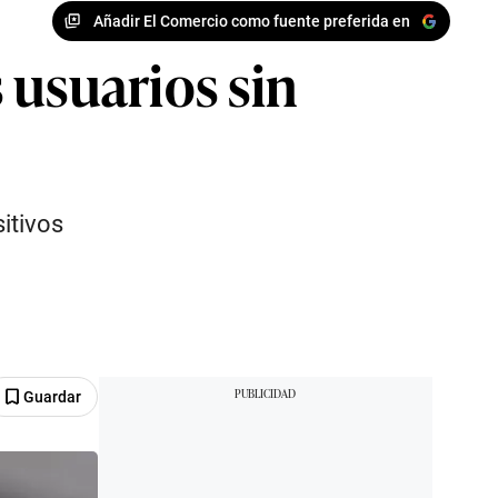
Añadir El Comercio como fuente preferida en
 usuarios sin
itivos
Guardar