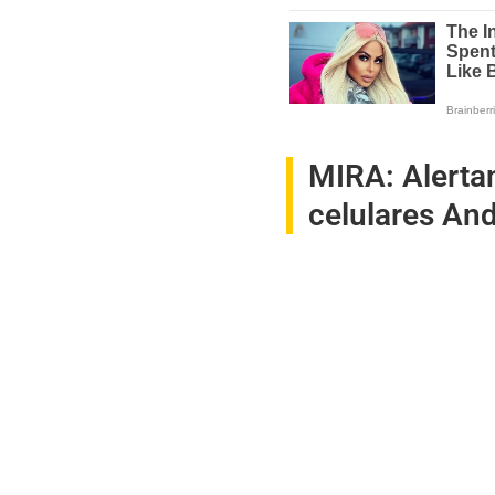
MIRA:
Alerta
celulares An