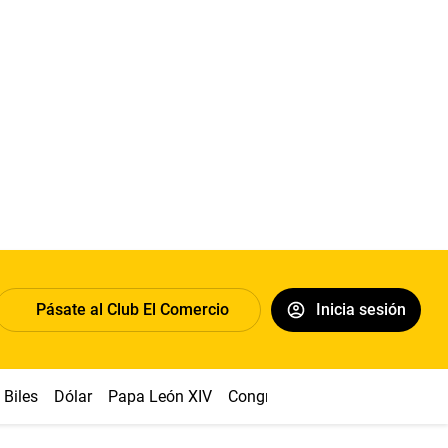
Pásate al Club El Comercio
Inicia sesión
Biles
Dólar
Papa León XIV
Congreso
Machu Picchu
Ab