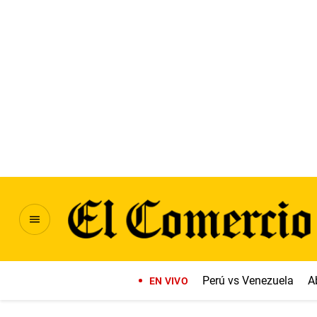
Perú vs Venezuela
A
EN VIVO