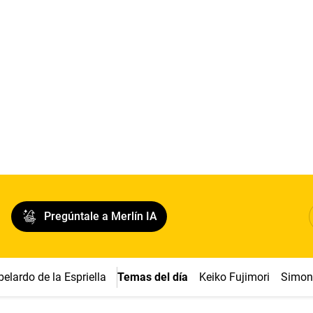
Pregúntale a Merlín IA
belardo de la Espriella
Temas del día
Keiko Fujimori
Simon 