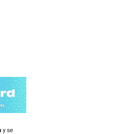
n
y se