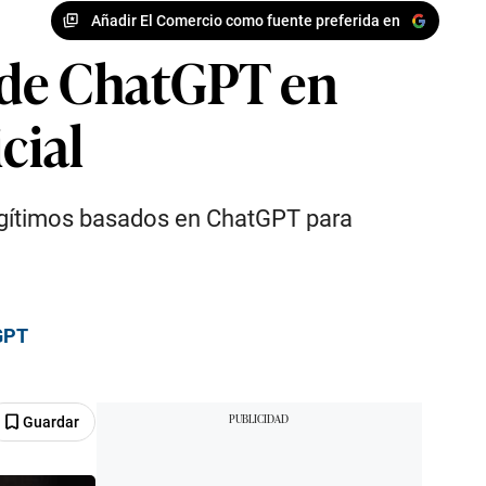
Añadir El Comercio como fuente preferida en
 de ChatGPT en
cial
egítimos basados en ChatGPT para
tGPT
Guardar