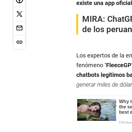
existe una app oficia
MIRA:
ChatGP
de los perua
Los expertos de la e
fenómeno
‘FleeceGP
chatbots legítimos 
generar miles de dólar