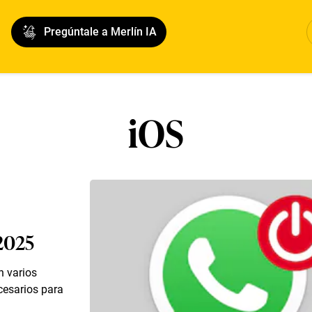
Pregúntale a Merlín IA
iOS
2025
n varios
cesarios para