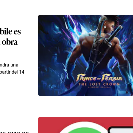
ile es
 obra
endrá una
artir del 14
res que se