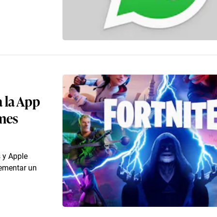
a la App
ames
 y Apple
lementar un