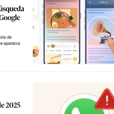
búsqueda
 Google
orio de
ue aparezca
de 2025