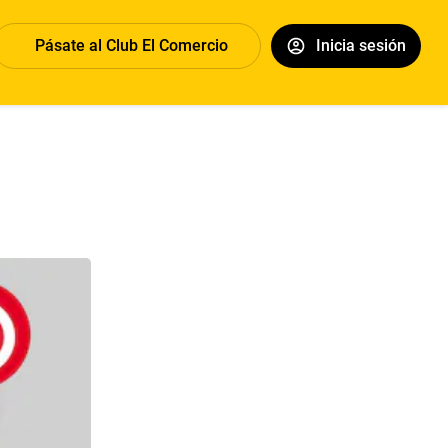
Pásate al Club El Comercio
Inicia sesión