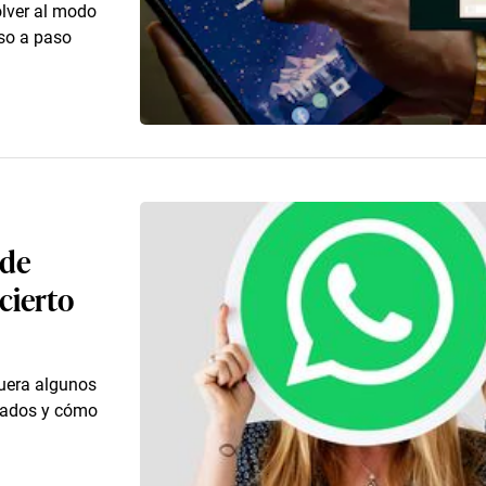
lver al modo
aso a paso
 de
cierto
fuera algunos
ctados y cómo