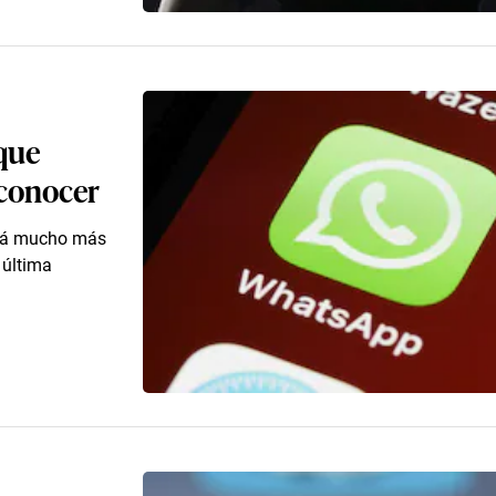
que
 conocer
erá mucho más
 última