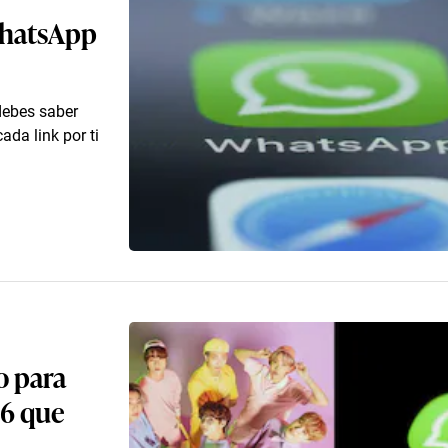
 WhatsApp
debes saber
da link por ti
o para
26 que