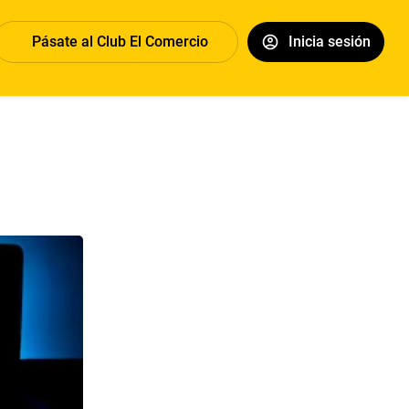
Pásate al Club El Comercio
Inicia sesión