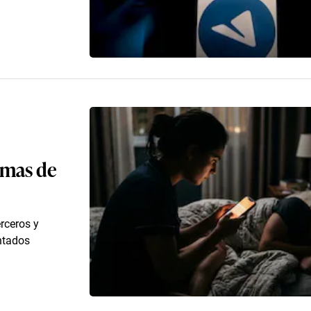
imas de
rceros y
ntados