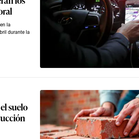
oral
en la
ril durante la
el suelo
rucción