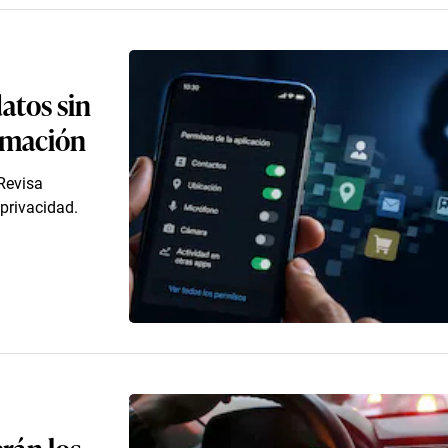
atos sin
ormación
 Revisa
 privacidad.
erán los