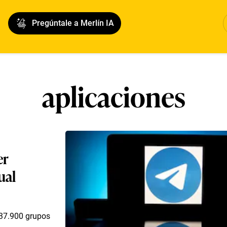
Pregúntale a Merlín IA
aplicaciones
er
ual
37.900 grupos