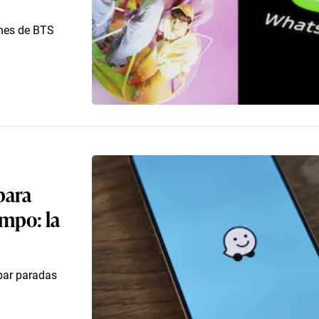
enes de BTS
para
empo: la
ipar paradas