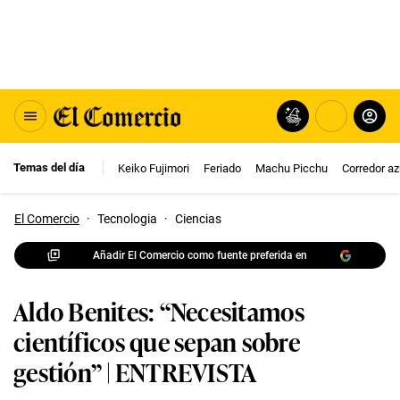
Temas del día
Keiko Fujimori
Feriado
Machu Picchu
Corredor az
El Comercio
·
Tecnologia
·
Ciencias
Añadir El Comercio como fuente preferida en
Aldo Benites: “Necesitamos
científicos que sepan sobre
gestión” | ENTREVISTA