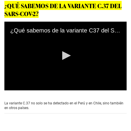
¿QUÉ SABEMOS DE LA VARIANTE C.37 DEL
SARS-COV-2?
¿Qué sabemos de la variante C37 del SARS-CoV-2?
0
s
e
La variante C.37 no solo se ha detectado en el Perú y en Chile, sino también
c
en otros países.
o
n
d
s
o