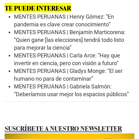
f
TE PUEDE INTERESAR
2
m
MENTES PERUANAS | Henry Gómez: “En
i
n
pandemia es clave crear conocimiento”
u
MENTES PERUANAS | Benjamín Marticorena:
t
e
“Quien gane [las elecciones] tendrá todo listo
s
para mejorar la ciencia”
,
4
MENTES PERUANAS | Carla Arce: “Hay que
6
invertir en ciencia, pero con visión a futuro”
s
e
MENTES PERUANAS | Gladys Monge: “El ser
c
o
humano no para de contaminar”
n
MENTES PERUANAS | Gabriela Salmón:
d
s
“Deberíamos usar mejor los espacios públicos”
SUSCRÍBETE A NUESTRO NEWSLETTER