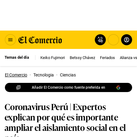
Temas del día
Keiko Fujimori
Betssy Chávez
Feriados
Alianza v
El Comercio
·
Tecnologia
·
Ciencias
Añadir El Comercio como fuente preferida en
Coronavirus Perú | Expertos
explican por qué es importante
ampliar el aislamiento social en el