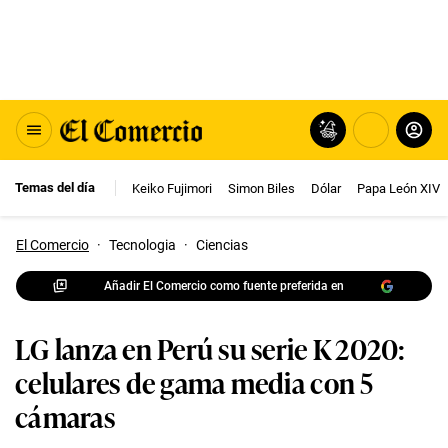
Temas del día
Keiko Fujimori
Simon Biles
Dólar
Papa León XIV
El Comercio
·
Tecnologia
·
Ciencias
Añadir El Comercio como fuente preferida en
LG lanza en Perú su serie K 2020:
celulares de gama media con 5
cámaras