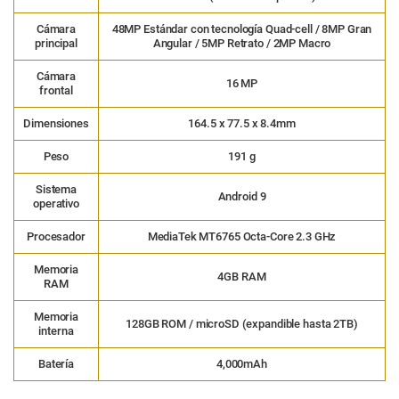
Cámara
48MP Estándar con tecnología Quad-cell / 8MP Gran
principal
Angular / 5MP Retrato / 2MP Macro
Cámara
16 MP
frontal
Dimensiones
164.5 x 77.5 x 8.4mm
Peso
191 g
Sistema
Android 9
operativo
Procesador
MediaTek MT6765 Octa-Core 2.3 GHz
Memoria
4GB RAM
RAM
Memoria
128GB ROM / microSD (expandible hasta 2TB)
interna
Batería
4,000mAh