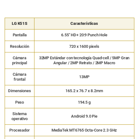
LG K51S
Características
Pantalla
6.55″ HD+ 20:9 Punch Hole
Resolución
720 x 1600 pixels
Cámara
32MP Estándar con tecnología Quad-cell / 5MP Gran
principal
Angular / 2MP Retrato / 2MP Macro
Cámara
13MP
frontal
Dimensiones
165.2 x 76.7 x 8.2mm
Peso
194.5 g
Sistema
Android 9.0 Pie
operativo
Procesador
MediaTek MT6765 Octa-Core 2.3 GHz