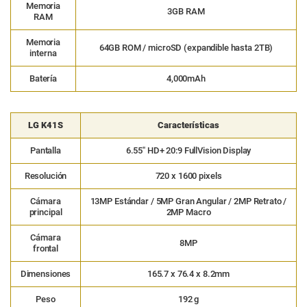
Memoria
3GB RAM
RAM
Memoria
64GB ROM / microSD (expandible hasta 2TB)
interna
Batería
4,000mAh
LG K41S
Características
Pantalla
6.55″ HD+ 20:9 FullVision Display
Resolución
720 x 1600 pixels
Cámara
13MP Estándar / 5MP Gran Angular / 2MP Retrato /
principal
2MP Macro
Cámara
8MP
frontal
Dimensiones
165.7 x 76.4 x 8.2mm
Peso
192 g