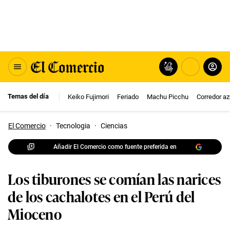
Temas del día
Keiko Fujimori
Feriado
Machu Picchu
Corredor az
El Comercio
·
Tecnologia
·
Ciencias
Añadir El Comercio como fuente preferida en
Los tiburones se comían las narices
de los cachalotes en el Perú del
Mioceno