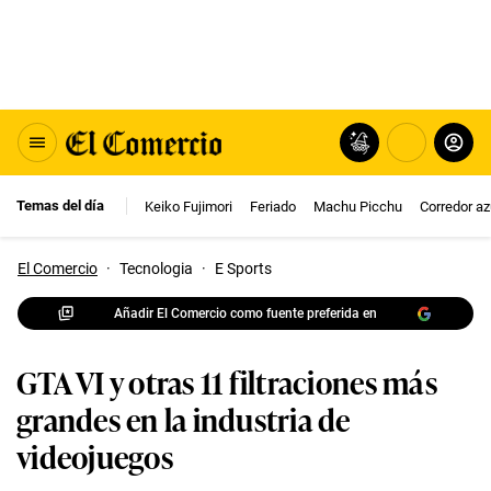
Temas del día
Keiko Fujimori
Feriado
Machu Picchu
Corredor az
El Comercio
·
Tecnologia
·
E Sports
Añadir El Comercio como fuente preferida en
GTA VI y otras 11 filtraciones más
grandes en la industria de
videojuegos