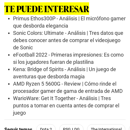
s
TE PUEDE INTERESAR
o
f
0
Primus Ethos300P - Análisis | El micrófono gamer
s
que desborda elegancia
e
c
Sonic Colors: Ultimate - Análisis | Tres datos que
o
debes conocer antes de comprar el videojuego
n
d
de Sonic
s
eFootball 2022 - Primeras impresiones: Es como
si los jugadores fueran de plastilina
Kena: Bridge of Spirits - Análisis | Un juego de
aventuras que desborda magia
AMD Ryzen 5 5600G - Review | Cómo rinde el
procesador gamer de gama de entrada de AMD
WarioWare: Get It Together - Análisis | Tres
puntos a tomar en cuenta antes de comprar el
juego
Seguir temas
Dota 2
PSG.LDG
The International