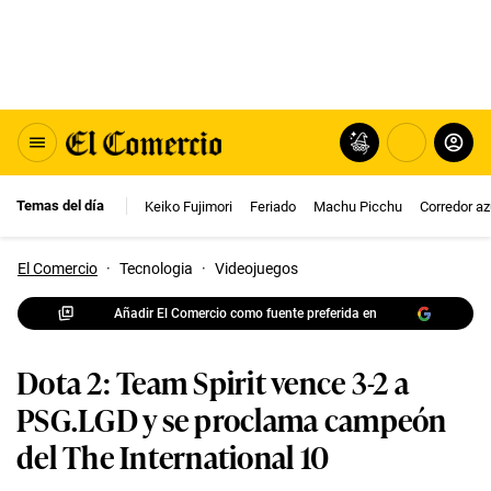
Temas del día
Keiko Fujimori
Feriado
Machu Picchu
Corredor az
El Comercio
·
Tecnologia
·
Videojuegos
Añadir El Comercio como fuente preferida en
Dota 2: Team Spirit vence 3-2 a
PSG.LGD y se proclama campeón
del The International 10