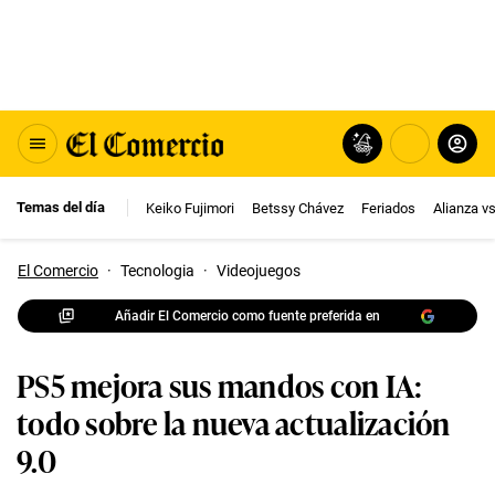
Temas del día
Keiko Fujimori
Betssy Chávez
Feriados
Alianza v
El Comercio
·
Tecnologia
·
Videojuegos
Añadir El Comercio como fuente preferida en
PS5 mejora sus mandos con IA:
todo sobre la nueva actualización
9.0