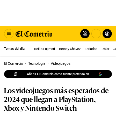
Temas del día
Keiko Fujimori
Betssy Chávez
Feriados
Dólar
J
El Comercio
·
Tecnologia
·
Videojuegos
Añadir El Comercio como fuente preferida en
Los videojuegos más esperados de
2024 que llegan a PlayStation,
Xbox y Nintendo Switch