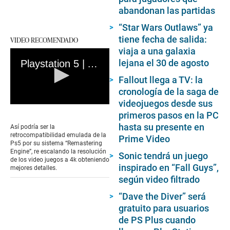
abandonan las partidas
“Star Wars Outlaws” ya
tiene fecha de salida:
VIDEO RECOMENDADO
viaja a una galaxia
lejana el 30 de agosto
Playstation 5 | Así luciría la retrocompatiblidad con PlayStation 1
Fallout llega a TV: la
cronología de la saga de
videojuegos desde sus
0
primeros pasos en la PC
seconds
of
hasta su presente en
Así podría ser la
1
retrocompatibilidad emulada de la
Prime Video
minute,
Ps5 por su sistema “Remastering
43
Engine”, re escalando la resolución
Sonic tendrá un juego
seconds
de los video juegos a 4k obteniendo
inspirado en “Fall Guys”,
mejores detalles.
según video filtrado
“Dave the Diver” será
gratuito para usuarios
de PS Plus cuando