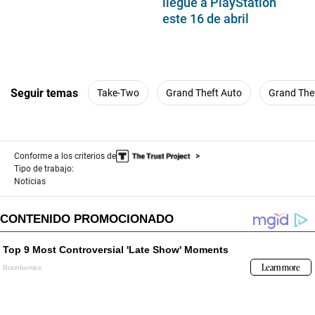
llegue a PlayStation
este 16 de abril
Seguir temas
Take-Two
Grand Theft Auto
Grand Thef
Conforme a los criterios de
Tipo de trabajo:
Noticias