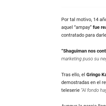
Por tal motivo, 14 añ
aquel “ampay”
fue r
contratado para darl
“Shaguiman nos cont
marketing puso su ne
Tras ello, el
Gringo Ka
demostradas en el rep
teleserie
“Al fondo hay