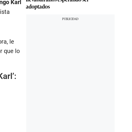
ngo Karl
adoptados
ista
ra, le
r que lo
arl’: