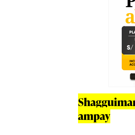
Shagguiman 
ampay