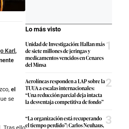
Lo más visto
1
Unidad de Investigación: Hallan más
de siete millones de jeringas y
o Karl
,
medicamentos vencidos en Cenares
amente
del Minsa
2
Aerolíneas responden a LAP sobre la
TUUA a escalas internacionales:
ozco,
el
“Una reducción parcial deja intacta
que se
la desventaja competitiva de fondo”
3
“La organización está recuperando
el tiempo perdido”: Carlos Neuhaus,
l. Tras ello