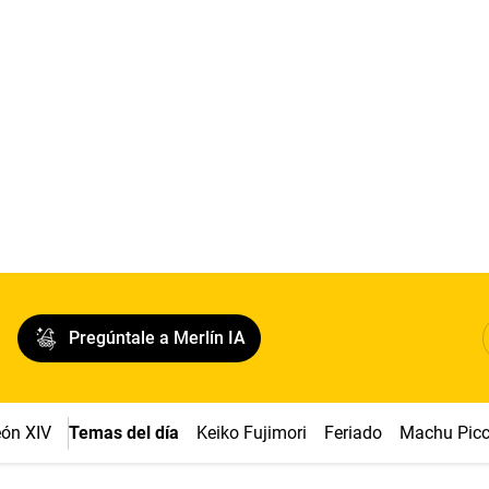
Pregúntale a Merlín IA
ón XIV
Temas del día
Keiko Fujimori
Feriado
Machu Pic