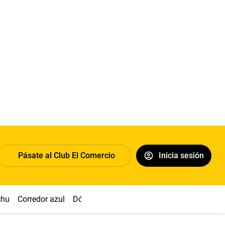
Pásate al Club El Comercio
Inicia sesión
chu
Corredor azul
Dólar
Congreso
Nasca
Acuña
Toled