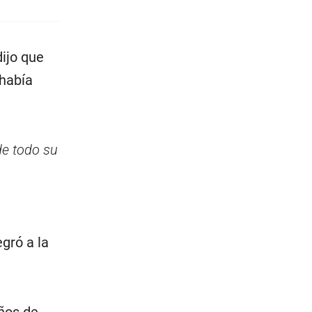
dijo que
 había
de todo su
egró a la