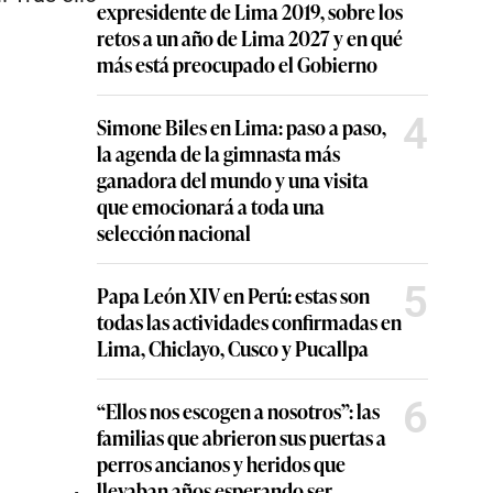
expresidente de Lima 2019, sobre los
retos a un año de Lima 2027 y en qué
más está preocupado el Gobierno
4
Simone Biles en Lima: paso a paso,
la agenda de la gimnasta más
ganadora del mundo y una visita
que emocionará a toda una
selección nacional
5
Papa León XIV en Perú: estas son
todas las actividades confirmadas en
Lima, Chiclayo, Cusco y Pucallpa
6
“Ellos nos escogen a nosotros”: las
familias que abrieron sus puertas a
perros ancianos y heridos que
llevaban años esperando ser