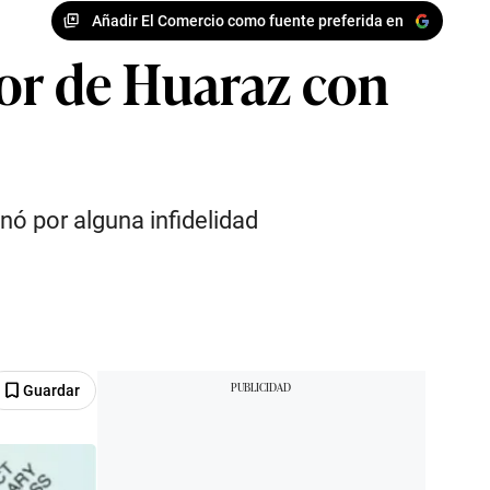
Añadir El Comercio como fuente preferida en
lor de Huaraz con
inó por alguna infidelidad
Guardar