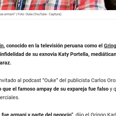
ue armani” | Foto: Ouke (YouTube - Captura)
in
, conocido en la televisión peruana como el
Gring
 infidelidad de su exnovia Katy Portella, mediátic
araz.
nvitado al podcast “Ouke” del publicista Carlos Or
o que el famoso ampay de su expareja fue falso
y 
erciales.
, fue armani y parte del negocio”
, dijo el Gringo Kar