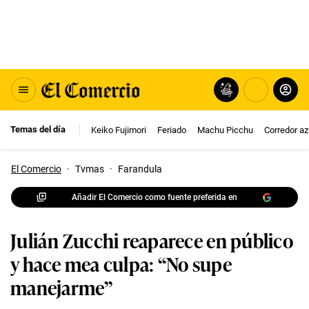
Temas del día
Keiko Fujimori
Feriado
Machu Picchu
Corredor az
El Comercio
·
Tvmas
·
Farandula
Añadir El Comercio como fuente preferida en
Julián Zucchi reaparece en público
y hace mea culpa: “No supe
manejarme”