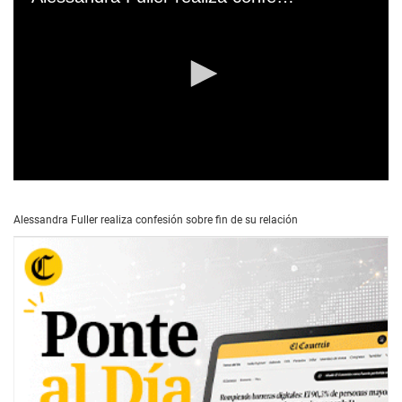
0
s
e
Alessandra Fuller realiza confesión sobre fin de su relación
c
o
n
d
s
o
f
4
m
i
n
u
t