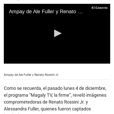
Ampay de Ale Fuller y Renato Rossini Jr.
0
s
e
Ampay de Ale Fuller y Renato Rossini Jr.
c
o
n
Como se recuerda, el pasado lunes 4 de diciembre,
d
s
el programa “Magaly TV, la firme”, reveló imágenes
o
comprometedoras de Renato Rossini Jr. y
f
2
Alessandra Fuller, quienes fueron captados
1