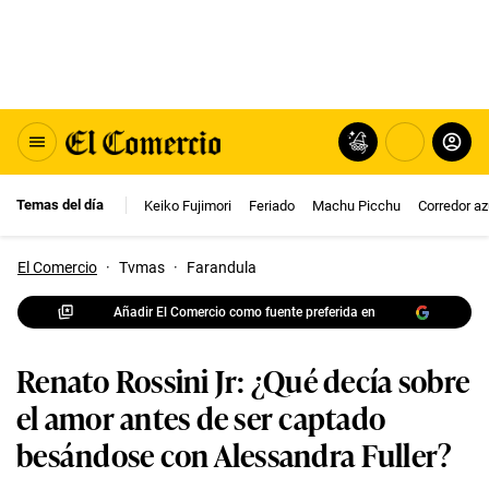
Temas del día
Keiko Fujimori
Feriado
Machu Picchu
Corredor az
El Comercio
·
Tvmas
·
Farandula
Añadir El Comercio como fuente preferida en
Renato Rossini Jr: ¿Qué decía sobre
el amor antes de ser captado
besándose con Alessandra Fuller?