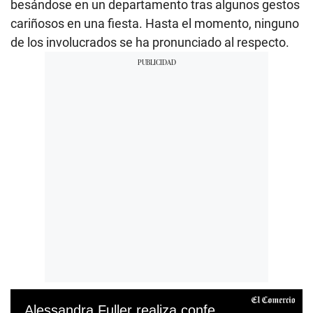
s
besándose en un departamento tras algunos gestos
e
cariñosos en una fiesta. Hasta el momento, ninguno
c
o
de los involucrados se ha pronunciado al respecto.
n
d
s
Alessandra Fuller realiza confesión sobre fin de su relación