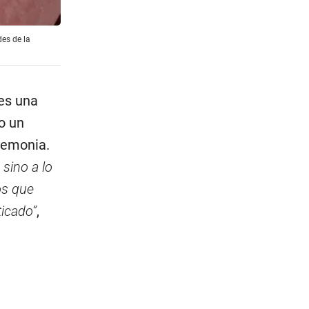
des de la
es una
o un
remonia.
 sino a lo
os que
ticado”
,