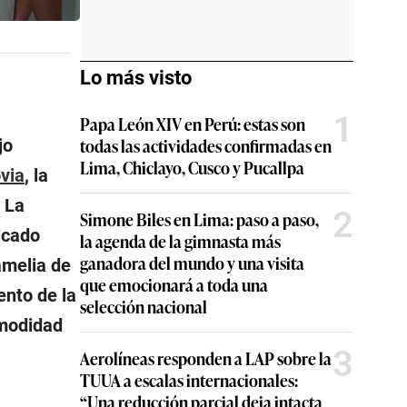
Lo más visto
1
Papa León XIV en Perú: estas son
todas las actividades confirmadas en
jo
Lima, Chiclayo, Cusco y Pucallpa
via
, la
 La
2
Simone Biles en Lima: paso a paso,
icado
la agenda de la gimnasta más
ganadora del mundo y una visita
amelia de
que emocionará a toda una
ento de la
selección nacional
comodidad
3
Aerolíneas responden a LAP sobre la
TUUA a escalas internacionales:
“Una reducción parcial deja intacta