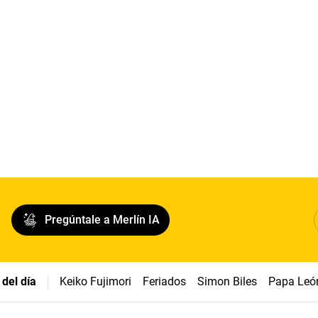
Pregúntale a Merlín IA
del día
Keiko Fujimori
Feriados
Simon Biles
Papa Leó