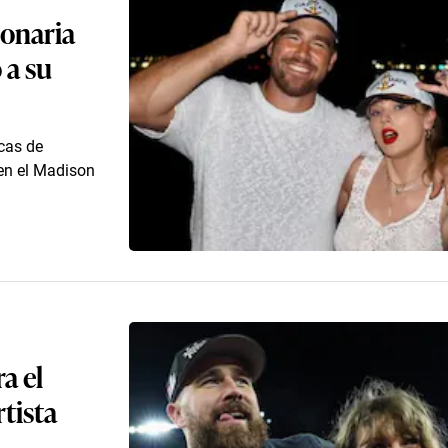
lonaria
 a su
icas de
en el Madison
a el
tista