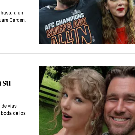
 hasta a un
uare Garden,
n su
 de vías
a boda de los