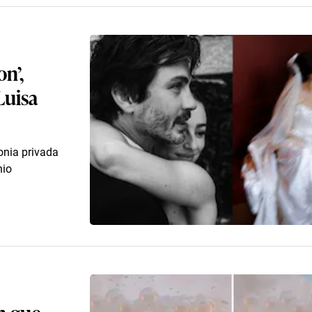
n’,
Luisa
onia privada
nio
n que