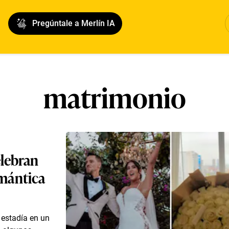
Pregúntale a Merlín IA
matrimonio
elebran
mántica
 estadía en un