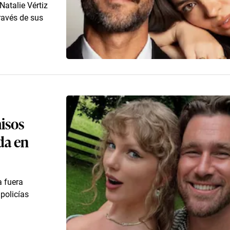
Natalie Vértiz
ravés de sus
isos
da en
a fuera
policías