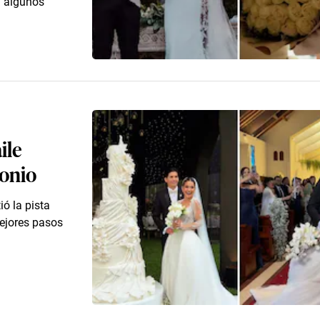
n algunos
ile
monio
ó la pista
ejores pasos