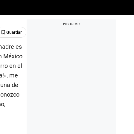
Guardar
madre es
en México
rro en el
a!», me
 una de
sconozco
ño,