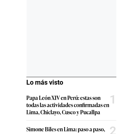
Lo más visto
1
Papa León XIV en Perú: estas son
todas las actividades confirmadas en
Lima, Chiclayo, Cusco y Pucallpa
2
Simone Biles en Lima: paso a paso,