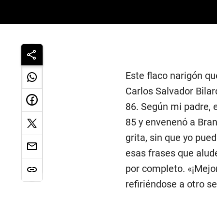
Este flaco narigón q
Carlos Salvador Bila
86. Según mi padre, 
85 y envenenó a Bran
grita, sin que yo pu
esas frases que alud
por completo. «¡Mejor
refiriéndose a otro s