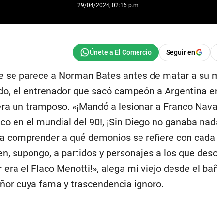
29/04/2024, 02:16 p.m.
Seguir en
ue se parece a Norman Bates antes de matar a su 
rdo, el entrenador que sacó campeón a Argentina 
era un tramposo. «¡Mandó a lesionar a Franco Nava
co en el mundial del 90!, ¡Sin Diego no ganaba nad
eda comprender a qué demonios se refiere con cada
en, supongo, a partidos y personajes a los que de
 era el Flaco Menotti!», alega mi viejo desde el ba
eñor cuya fama y trascendencia ignoro.