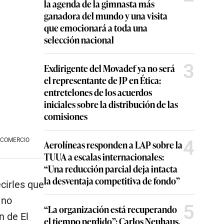
la agenda de la gimnasta más
ganadora del mundo y una visita
que emocionará a toda una
selección nacional
3
Exdirigente del Movadef ya no será
el representante de JP en Ética:
entretelones de los acuerdos
iniciales sobre la distribución de las
comisiones
4
Aerolíneas responden a LAP sobre la
L COMERCIO
TUUA a escalas internacionales:
“Una reducción parcial deja intacta
la desventaja competitiva de fondo”
cirles que
 no
5
“La organización está recuperando
el tiempo perdido”: Carlos Neuhaus,
n de El