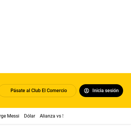
Pásate al Club El Comercio
Inicia sesión
rge Messi
Dólar
Alianza vs Sport Boys
Papa León XIV
Co