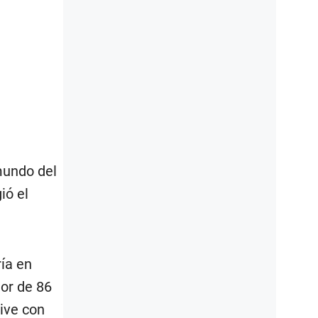
mundo del
ió el
ía en
or de 86
ive con