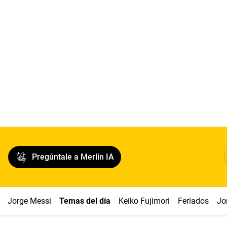
Pregúntale a Merlín IA
Jorge Messi
Temas del día
Keiko Fujimori
Feriados
Jo