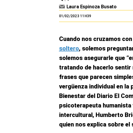
El Dominical
Laura Espinoza Busato
01/02/2023 11H39
Desde la redacción
Videos
Cuando nos cruzamos con a
Archivo El Comercio
soltero
, solemos preguntar
Notas contratadas
solemos asegurarle que “e
Blogs
tratando de hacerlo sentir
frases que parecen simple
Colecciones El Comercio
vergüenza individual en la 
elcomercio.pe
Bienestar del Diario El Co
Términos
psicoterapeuta humanista y
Y
Condiciones
intercultural, Humberto Bri
De
Uso
quien nos explica sobre el 
Oficinas