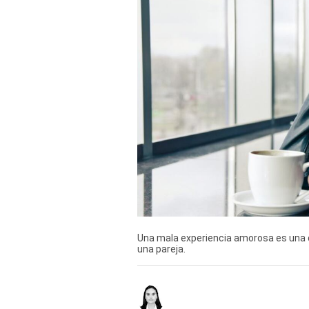
TV+
Tecnología y ciencias
Somos
Bienestar
Hogar y Familia
Respuestas
Mag
Viù
Una mala experiencia amorosa es una de
Vamos
una pareja.
Ruedas y Tuercas
Casa y Más