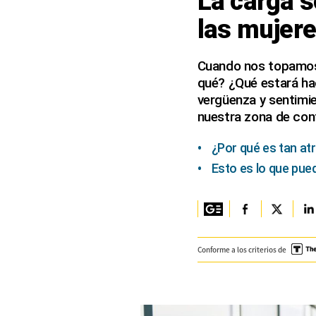
La carga s
las mujer
Columnistas
Provecho
Cuando nos topamos 
qué? ¿Qué estará ha
Saltar intro
vergüenza y sentimi
Política
nuestra zona de con
Economía
¿Por qué es tan atr
ECData
Esto es lo que pue
Lima
Perú
Conforme a los criterios de
Mundo
DT
Luces