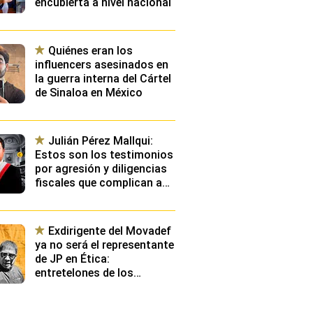
encubierta a nivel nacional
Quiénes eran los
influencers asesinados en
la guerra interna del Cártel
de Sinaloa en México
Julián Pérez Mallqui:
Estos son los testimonios
por agresión y diligencias
fiscales que complican aún
más situación de diputado
Exdirigente del Movadef
ya no será el representante
de JP en Ética:
entretelones de los
acuerdos iniciales sobre la
distribución de las