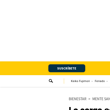
Portada
Edición Impresa
Club El Comercio
Newsletters
Editorial
SUSCRÍBETE
Día 1
Audiencias Vecinales
Keiko Fujimori
Feriado
Corresponsales escolares
BIENESTAR
>
MENTE SA
Podcast
Juegos