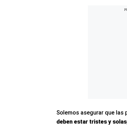
Concesionarias
Principios
Rectores
Buenas
Prácticas
Políticas
De
Privacidad
Política
Integrada
De
Gestión
Derechos
Arco
Política
De
Cookies
Solemos asegurar que las p
deben estar tristes y solas