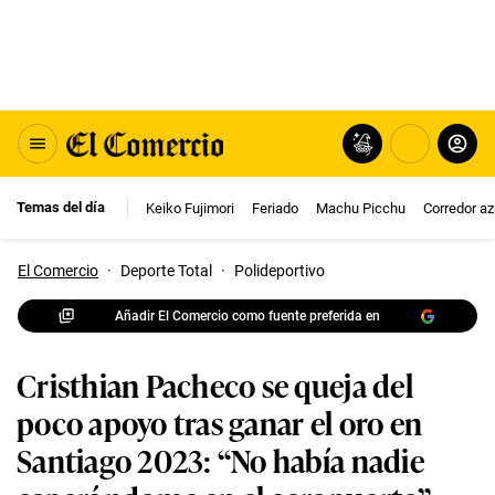
Temas del día
Keiko Fujimori
Feriado
Machu Picchu
Corredor az
El Comercio
·
Deporte Total
·
Polideportivo
Añadir El Comercio como fuente preferida en
Cristhian Pacheco se queja del
poco apoyo tras ganar el oro en
Santiago 2023: “No había nadie