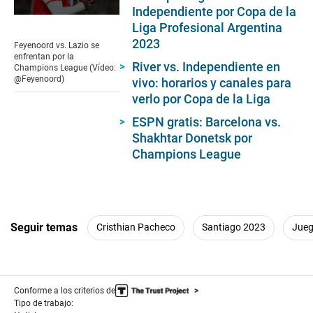
Independiente por Copa de la
0
Liga Profesional Argentina
seconds
of
2023
Feyenoord vs. Lazio se
48
enfrentan por la
seconds
River vs. Independiente en
Champions League (Vídeo:
@Feyenoord)
vivo: horarios y canales para
verlo por Copa de la Liga
ESPN gratis: Barcelona vs.
Shakhtar Donetsk por
Champions League
Seguir temas
Cristhian Pacheco
Santiago 2023
Jueg
Conforme a los criterios de
Tipo de trabajo: