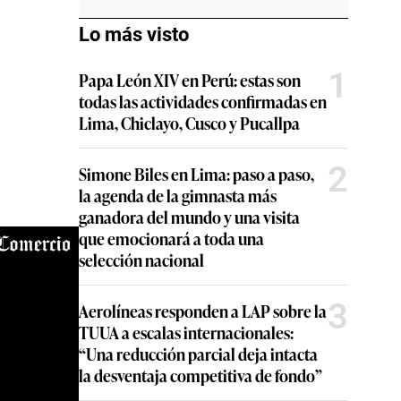
Lo más visto
1
Papa León XIV en Perú: estas son
todas las actividades confirmadas en
Lima, Chiclayo, Cusco y Pucallpa
2
Simone Biles en Lima: paso a paso,
la agenda de la gimnasta más
ganadora del mundo y una visita
que emocionará a toda una
selección nacional
3
Aerolíneas responden a LAP sobre la
TUUA a escalas internacionales:
“Una reducción parcial deja intacta
la desventaja competitiva de fondo”