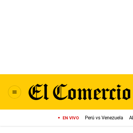
Perú vs Venezuela
A
EN VIVO