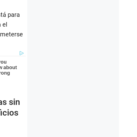
tá para
 el
a meterse
s sin
icios