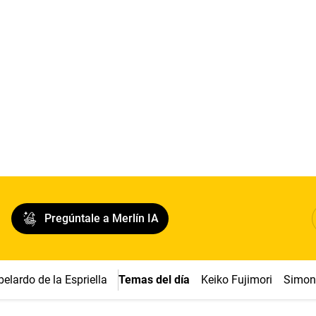
Pregúntale a Merlín IA
belardo de la Espriella
Temas del día
Keiko Fujimori
Simon 