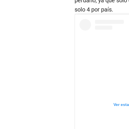
peruano, ya que solo 
n
d
solo 4 por país.
s
V
o
l
u
m
e
9
0
%
Ver est