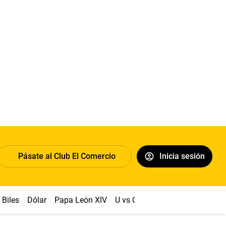
Pásate al Club El Comercio
Inicia sesión
Biles
Dólar
Papa León XIV
U vs Cristal
Congreso
Mach