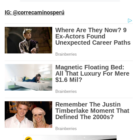
IG: @correcaminosperú