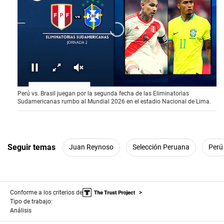
0
Perú vs. Brasil juegan por la segunda fecha de las Eliminatorias
s
Sudamericanas rumbo al Mundial 2026 en el estadio Nacional de Lima.
e
c
o
n
d
s
Seguir temas
Juan Reynoso
Selección Peruana
Perú
o
f
0
s
e
Conforme a los criterios de
c
o
Tipo de trabajo:
n
Análisis
d