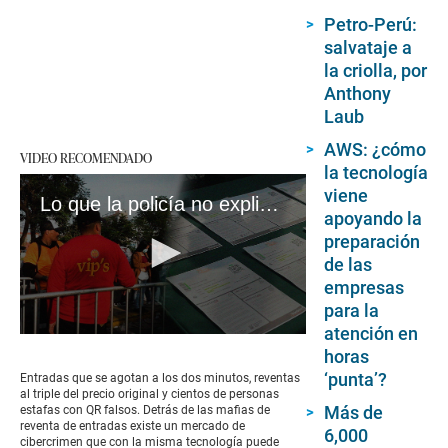
Petro-Perú:
salvataje a
la criolla, por
Anthony
Laub
AWS: ¿cómo
VIDEO RECOMENDADO
la tecnología
viene
Lo que la policía no explica sobre la reventa de entradas #Pasa en la calle #VideosEC
apoyando la
preparación
de las
empresas
para la
atención en
0
horas
seconds
of
‘punta’?
Entradas que se agotan a los dos minutos, reventas
12
al triple del precio original y cientos de personas
minutes,
Más de
estafas con QR falsos. Detrás de las mafias de
39
reventa de entradas existe un mercado de
6,000
seconds
cibercrimen que con la misma tecnología puede