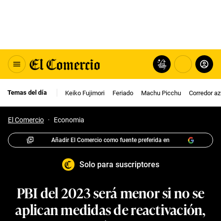
Temas del día
Keiko Fujimori
Feriado
Machu Picchu
Corredor az
El Comercio
·
Economia
Añadir El Comercio como fuente preferida en
Solo para suscriptores
PBI del 2023 será menor si no se
aplican medidas de reactivación,