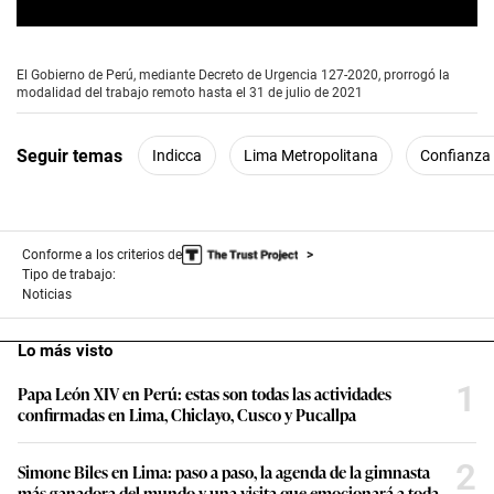
0
s
e
El Gobierno de Perú, mediante Decreto de Urgencia 127-2020, prorrogó la
c
modalidad del trabajo remoto hasta el 31 de julio de 2021
o
n
d
Seguir temas
Indicca
Lima Metropolitana
Confianza
s
o
f
2
m
i
Conforme a los criterios de
n
Tipo de trabajo:
u
Noticias
t
e
s
Lo más visto
,
2
7
1
Papa León XIV en Perú: estas son todas las actividades
s
confirmadas en Lima, Chiclayo, Cusco y Pucallpa
e
c
o
2
Simone Biles en Lima: paso a paso, la agenda de la gimnasta
n
más ganadora del mundo y una visita que emocionará a toda
d