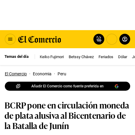
Temas del día
Keiko Fujimori
Betssy Chávez
Feriados
Dólar
J
El Comercio
·
Economia
·
Peru
Añadir El Comercio como fuente preferida en
BCRP pone en circulación moneda
de plata alusiva al Bicentenario de
la Batalla de Junín