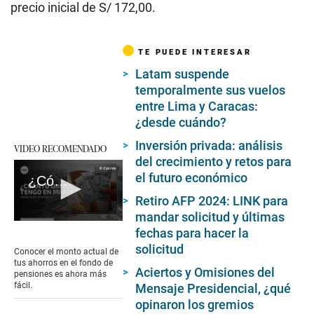
precio inicial de S/ 172,00.
TE PUEDE INTERESAR
Latam suspende
temporalmente sus vuelos
entre Lima y Caracas:
¿desde cuándo?
Inversión privada: análisis
VIDEO RECOMENDADO
del crecimiento y retos para
el futuro económico
¿Cómo saber cuánto dinero tengo en mi AFP?
Retiro AFP 2024: LINK para
mandar solicitud y últimas
0
fechas para hacer la
seconds
solicitud
of
Conocer el monto actual de
2
tus ahorros en el fondo de
minutes,
Aciertos y Omisiones del
pensiones es ahora más
56
fácil.
Mensaje Presidencial, ¿qué
seconds
opinaron los gremios