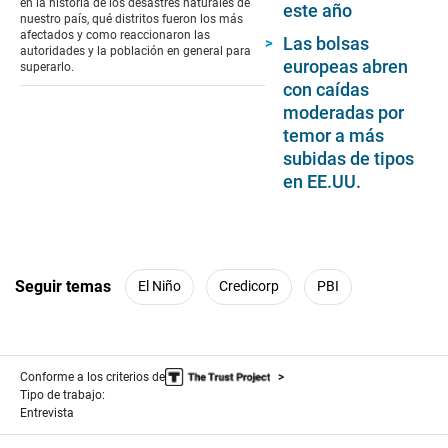
en la historia de los desastres naturales de
este año
8
nuestro país, qué distritos fueron los más
seconds
afectados y como reaccionaron las
Las bolsas
autoridades y la población en general para
europeas abren
superarlo.
con caídas
moderadas por
temor a más
subidas de tipos
en EE.UU.
Seguir temas
El Niño
Credicorp
PBI
Conforme a los criterios de
Tipo de trabajo:
Entrevista