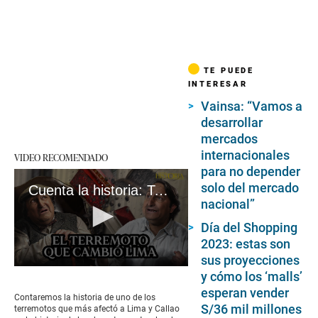
TE PUEDE
INTERESAR
Vainsa: “Vamos a
desarrollar
mercados
internacionales
VIDEO RECOMENDADO
para no depender
solo del mercado
Cuenta la historia: Terremoto en Lima de 1940
nacional”
Día del Shopping
2023: estas son
sus proyecciones
0
y cómo los ‘malls’
seconds
esperan vender
of
Contaremos la historia de uno de los
7
S/36 mil millones
terremotos que más afectó a Lima y Callao
minutes,