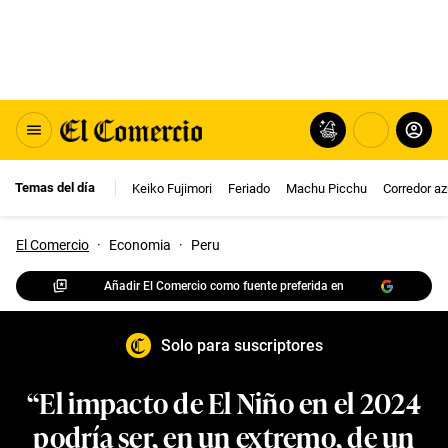
Temas del día
Keiko Fujimori
Feriado
Machu Picchu
Corredor az
El Comercio
·
Economia
·
Peru
Añadir El Comercio como fuente preferida en
Solo para suscriptores
“El impacto de El Niño en el 2024
podría ser, en un extremo, de un