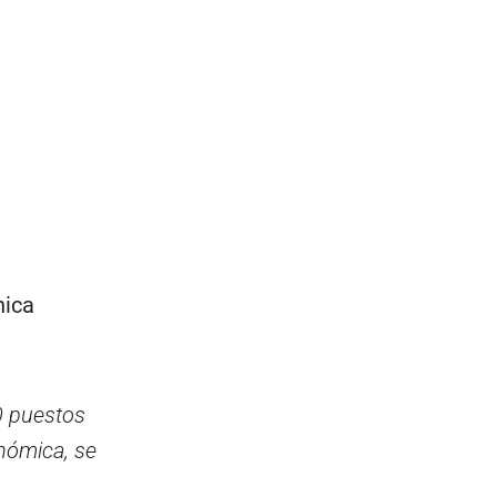
nica
0 puestos
onómica, se