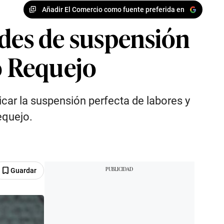
Añadir El Comercio como fuente preferida en
udes de suspensión
ro Requejo
icar la suspensión perfecta de labores y
equejo.
Guardar