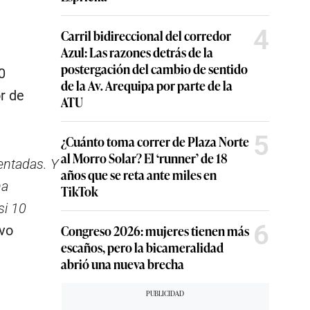
4
Carril bidireccional del corredor
Azul: Las razones detrás de la
postergación del cambio de sentido
0
de la Av. Arequipa por parte de la
r de
ATU
5
¿Cuánto toma correr de Plaza Norte
al Morro Solar? El ‘runner’ de 18
entadas. Y
años que se reta ante miles en
na
TikTok
si 10
6
Congreso 2026: mujeres tienen más
uvo
escaños, pero la bicameralidad
abrió una nueva brecha