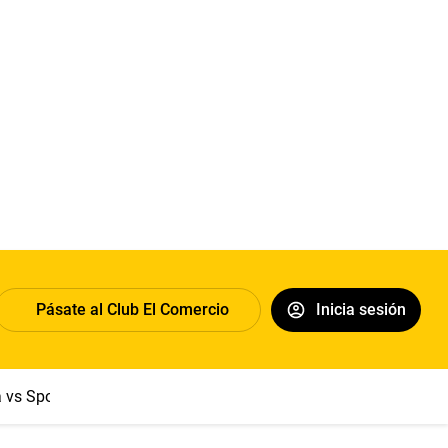
Pásate al Club El Comercio
Inicia sesión
a vs Sport Boys
Jorge Messi
Dólar
Papa León XIV
Congre