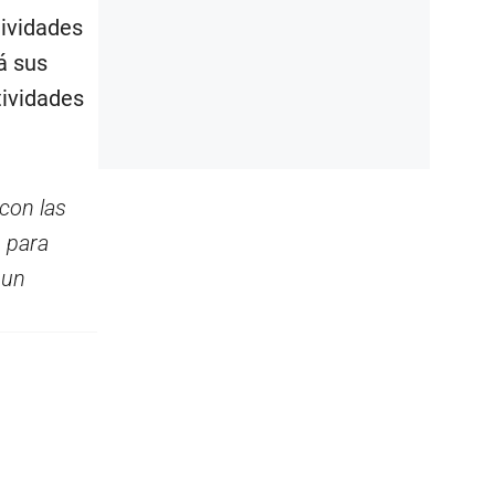
tividades
á sus
tividades
con las
 para
 un