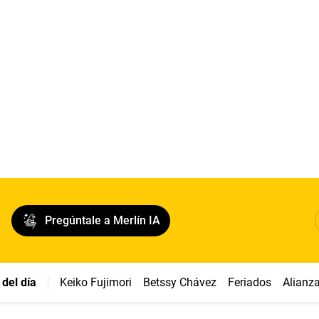
Pregúntale a Merlín IA
del día
Keiko Fujimori
Betssy Chávez
Feriados
Alianz