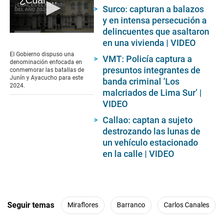
¿Cuál es el nombre del año 2024 en el Perú?
Surco: capturan a balazos
y en intensa persecución a
delincuentes que asaltaron
0
en una vivienda | VIDEO
seconds
of
El Gobierno dispuso una
VMT: Policía captura a
2
denominación enfocada en
minutes,
presuntos integrantes de
conmemorar las batallas de
15
Junín y Ayacucho para este
banda criminal ‘Los
seconds
2024.
malcriados de Lima Sur’ |
VIDEO
Callao: captan a sujeto
destrozando las lunas de
un vehículo estacionado
en la calle | VIDEO
Seguir temas
Miraflores
Barranco
Carlos Canales