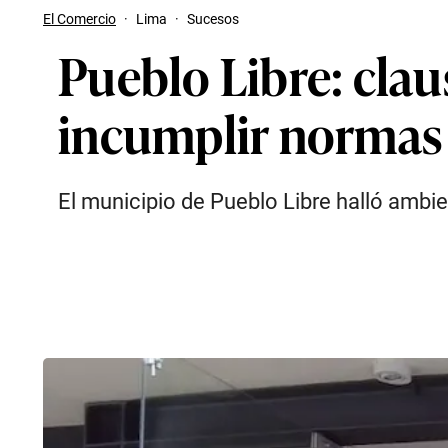
El Comercio
·
Lima
·
Sucesos
Pueblo Libre: clau
incumplir normas 
El municipio de Pueblo Libre halló ambien