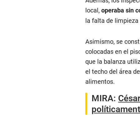
Además, los inspect
local,
operaba sin c
la falta de limpieza
Asimismo, se const
colocadas en el pis
que la balanza util
el techo del área 
alimentos.
MIRA:
César
políticamen