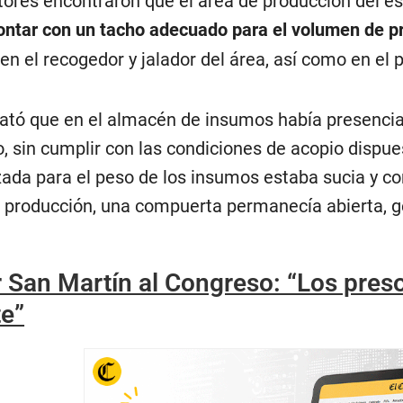
ores encontraron que el área de producción del es
ontar con un tacho adecuado para el volumen de p
 en el recogedor y jalador del área, así como en el p
ató que en el almacén de insumos había presenci
o, sin cumplir con las condiciones de acopio dispue
izada para el peso de los insumos estaba sucia y co
de producción, una compuerta permanecía abierta, 
 San Martín al Congreso: “Los preso
te”