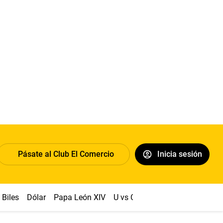
Pásate al Club El Comercio
Inicia sesión
Biles
Dólar
Papa León XIV
U vs Cristal
Congreso
Mach