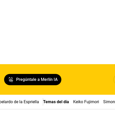
Pregúntale a Merlín IA
belardo de la Espriella
Temas del día
Keiko Fujimori
Simon 