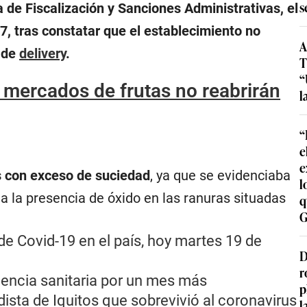
s
 de Fiscalización y Sanciones Administrativas, el
7, tras constatar que el establecimiento no
A
o de
delivery
.
T
“
 mercados de frutas no reabrirán
l
“
e
e
s con exceso de suciedad
, ya que se evidenciaba
l
ma la presencia de óxido en las ranuras situadas
q
G
de Covid-19 en el país, hoy martes 19 de
D
r
gencia sanitaria por un mes más
p
dista de Iquitos que sobrevivió al coronavirus
l