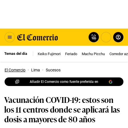
Temas del día
Keiko Fujimori
Feriado
Machu Picchu
Corredor az
El Comercio
·
Lima
·
Sucesos
Añadir El Comercio como fuente preferida en
Vacunación COVID-19: estos son
los 11 centros donde se aplicará las
dosis a mayores de 80 años