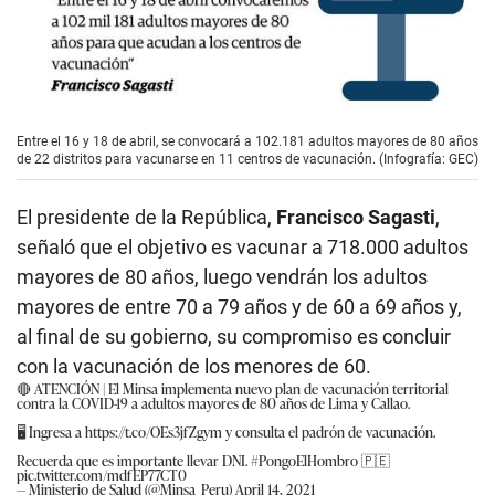
Entre el 16 y 18 de abril, se convocará a 102.181 adultos mayores de 80 años
de 22 distritos para vacunarse en 11 centros de vacunación. (Infografía: GEC)
El presidente de la República,
Francisco Sagasti
,
señaló que el objetivo es vacunar a 718.000 adultos
mayores de 80 años, luego vendrán los adultos
mayores de entre 70 a 79 años y de 60 a 69 años y,
al final de su gobierno, su compromiso es concluir
con la vacunación de los menores de 60.
🔴 ATENCIÓN | El Minsa implementa nuevo plan de vacunación territorial
contra la COVID-19 a adultos mayores de 80 años de Lima y Callao.
🖥️ Ingresa a
https://t.co/OEs3jfZgym
y consulta el padrón de vacunación.
Recuerda que es importante llevar DNI.
#PongoElHombro
🇵🇪
pic.twitter.com/mdfEP77CT0
— Ministerio de Salud (@Minsa_Peru)
April 14, 2021