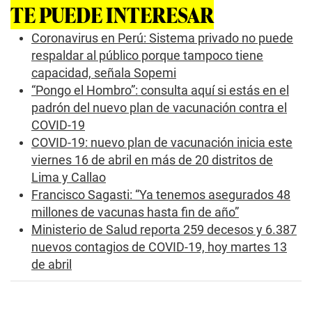
s
TE PUEDE INTERESAR
o
f
0
Coronavirus en Perú: Sistema privado no puede
s
respaldar al público porque tampoco tiene
e
c
capacidad, señala Sopemi
o
“Pongo el Hombro”: consulta aquí si estás en el
n
d
padrón del nuevo plan de vacunación contra el
s
COVID-19
COVID-19: nuevo plan de vacunación inicia este
viernes 16 de abril en más de 20 distritos de
Lima y Callao
Francisco Sagasti: “Ya tenemos asegurados 48
millones de vacunas hasta fin de año”
Ministerio de Salud reporta 259 decesos y 6.387
nuevos contagios de COVID-19, hoy martes 13
de abril