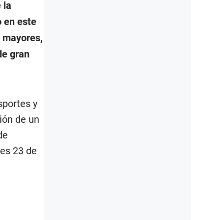
 la
o en este
n mayores,
de gran
sportes y
ión de un
de
nes 23 de