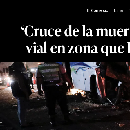
El Comercio
·
Lima
·
‘Cruce de la muer
vial en zona que