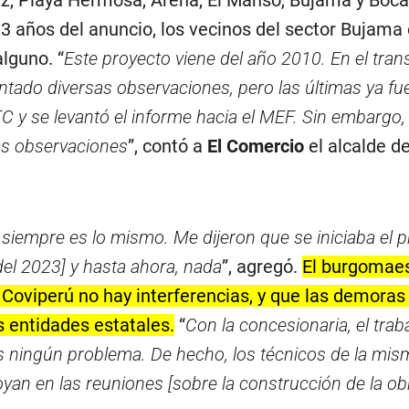
13 años del anuncio, los vecinos del sector Bujama
lguno. “
Este proyecto viene del año 2010. En el tra
ntado diversas observaciones, pero las últimas ya fu
 y se levantó el informe hacia el MEF. Sin embargo,
s observaciones
”, contó a
El Comercio
el alcalde d
 siempre es lo mismo. Me dijeron que se iniciaba el 
del 2023] y hasta ahora, nada
”, agregó.
El burgomae
 Coviperú no hay interferencias, y que las demoras
 entidades estatales.
“
Con la concesionaria, el trab
 ningún problema. De hecho, los técnicos de la mis
yan en las reuniones [sobre la construcción de la obr