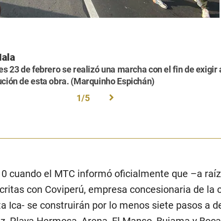
Mala
es 23 de febrero se realizó una marcha con el fin de exigir 
ución de esta obra. (Marquinho Espichán)
1
/
5
0 cuando el MTC informó oficialmente que –a raíz
critas con Coviperú, empresa concesionaria de la 
 Ica- se construirán por lo menos siete pasos a d
uz, Playa Hermosa, Arena, El Manso, Bujama y Boca