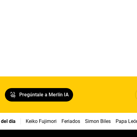
Pregúntale a Merlín IA
del día
Keiko Fujimori
Feriados
Simon Biles
Papa Leó