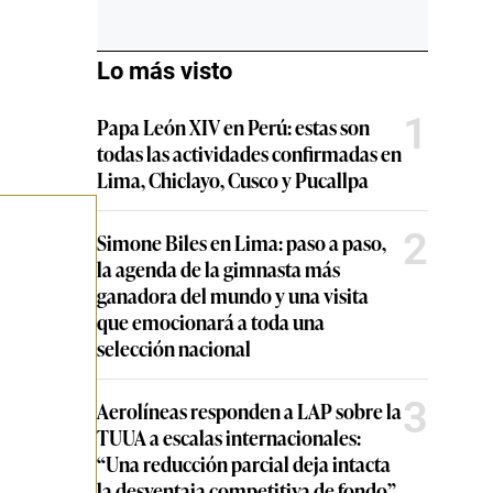
Lo más visto
1
Papa León XIV en Perú: estas son
todas las actividades confirmadas en
Lima, Chiclayo, Cusco y Pucallpa
2
Simone Biles en Lima: paso a paso,
la agenda de la gimnasta más
ganadora del mundo y una visita
que emocionará a toda una
selección nacional
3
Aerolíneas responden a LAP sobre la
TUUA a escalas internacionales:
“Una reducción parcial deja intacta
la desventaja competitiva de fondo”