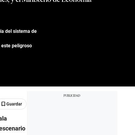
nía del sistema de
 este peligroso
Guardar
ala
 escenario