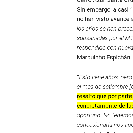
Sin embargo, a casi 
no han visto avance a
los años se han prese
subsanadas por el MTC
respondido con nueva
Marquinho Espichán.
“
Esto tiene años, pero
el mes de setiembre [
resaltó que por parte
concretamente de las
oportuno. No tenemos
concesionaria nos apo