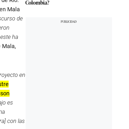
Colombia?
 en Mala
nscurso de
eron
 este ha
e Mala,
proyecto en
stre
 son
ajo es
ma
a] con las