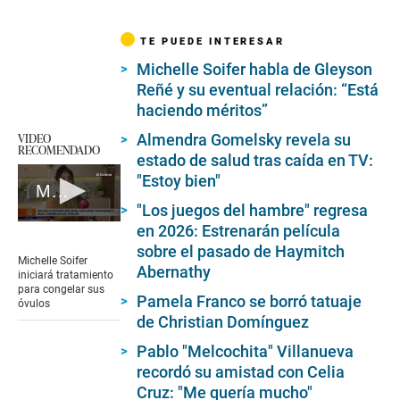
TE PUEDE INTERESAR
Michelle Soifer habla de Gleyson
Reñé y su eventual relación: “Está
haciendo méritos”
VIDEO
Almendra Gomelsky revela su
RECOMENDADO
estado de salud tras caída en TV:
"Estoy bien"
Michelle Soifer iniciará tratamiento para congelar sus óvulos
"Los juegos del hambre" regresa
0
en 2026: Estrenarán película
seconds
sobre el pasado de Haymitch
of
Michelle Soifer
Abernathy
2
iniciará tratamiento
minutes,
para congelar sus
20
Pamela Franco se borró tatuaje
óvulos
seconds
de Christian Domínguez
Pablo "Melcochita" Villanueva
recordó su amistad con Celia
Cruz: "Me quería mucho"