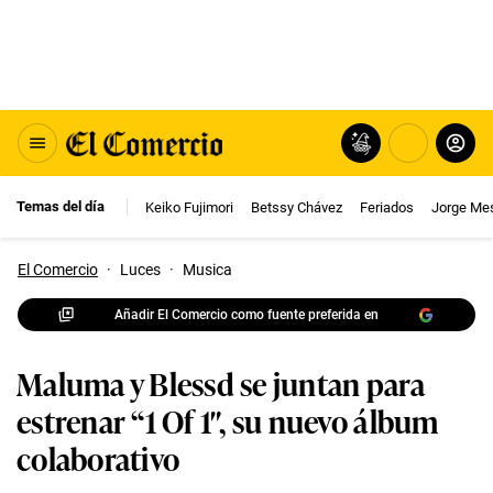
Temas del día
Keiko Fujimori
Betssy Chávez
Feriados
Jorge Me
El Comercio
·
Luces
·
Musica
Añadir El Comercio como fuente preferida en
Maluma y Blessd se juntan para
estrenar “1 Of 1″, su nuevo álbum
colaborativo